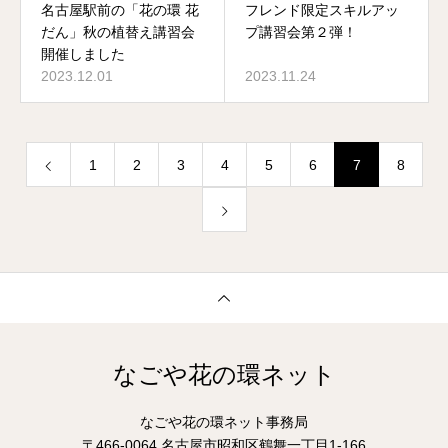
名古屋駅前の「花の環 花
フレンド限定スキルアッ
だん」秋の植替え講習会
プ講習会第２弾！
開催しました
2023.12.01
2023.11.24
1
2
3
4
5
6
7
8
なごや花の環ネット
なごや花の環ネット事務局
〒466-0064 名古屋市昭和区鶴舞一丁目1-166