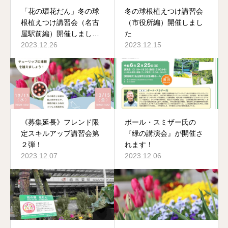
「花の環花だん」冬の球
冬の球根植えつけ講習会
根植えつけ講習会（名古
（市役所編）開催しまし
屋駅前編）開催しまし
た
た
2023.12.26
2023.12.15
《募集延長》フレンド限
ポール・スミザー氏の
定スキルアップ講習会第
『緑の講演会』が開催さ
２弾！
れます！
2023.12.07
2023.12.06