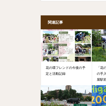
関連記事
花の環フレンドの今後の予
「花
定と活動記録
の手
屋駅