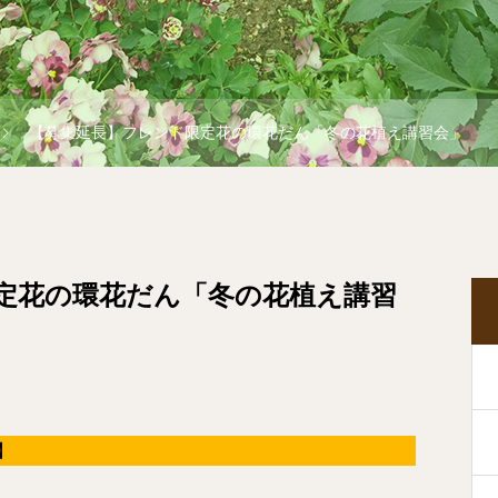
【募集延長】フレンド限定花の環花だん「冬の花植え講習会」
定花の環花だん「冬の花植え講習
】