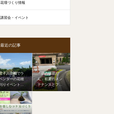
花壇づくり情報
講習会・イベント
最近の記事
荒子川公園でラ
「花の環花だ
ベンダーの花穂
ん」初夏のメン
刈りイベントを
テナンスとフラ
開催しました
ワーアレンジメ
ント講習会（名
古屋市役所本庁
舎前）を開催し
ました