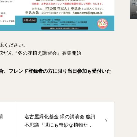
認ください。
環花だん『冬の花植え講習会』募集開始
合、フレンド登録者の方に限り当日参加も受付いた
開
名古屋緑化基金 緑の講演会 魔訶
不思議『世にも奇妙な植物たち
の世界』