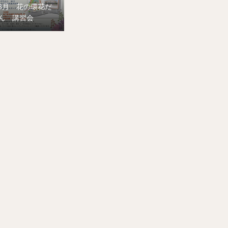
8月 花の環花だ
ん 講習会