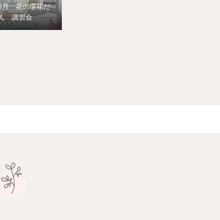
8月 花の環花だ
ん 講習会