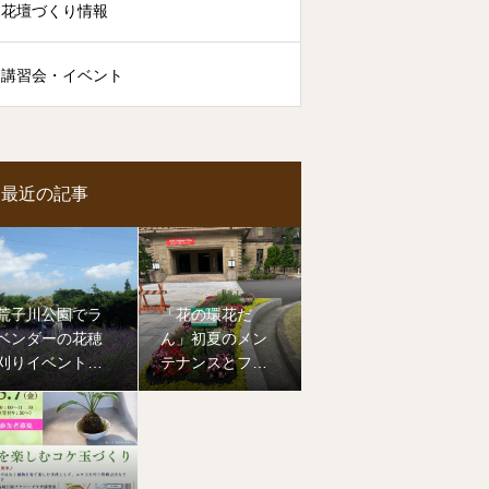
花壇づくり情報
講習会・イベント
最近の記事
荒子川公園でラ
「花の環花だ
ベンダーの花穂
ん」初夏のメン
刈りイベントを
テナンスとフラ
開催しました
ワーアレンジメ
ント講習会（名
古屋市役所本庁
舎前）を開催し
ました