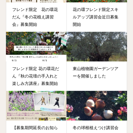
フレンド限定 花の環花
花の環フレンド限定スキ
だん『冬の花植え講習
ルアップ講習会近日募集
会』募集開始
開始
フレンド限定 花の環花だ
東山植物園ガーデンツア
ん『秋の花壇の手入れと
ーを開催しました
楽しみ方講座』募集開始
【募集期間延長のお知ら
冬の球根植えつけ講習会