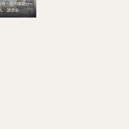
8月 花の環花だ
ん 講習会