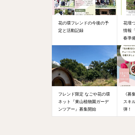
花の環フレンドの今後の予
花壇
定と活動記録
情報
春準
フレンド限定 なごや花の環
《募
ネット『東山植物園ガーデ
スキ
ンツアー』募集開始
弾！