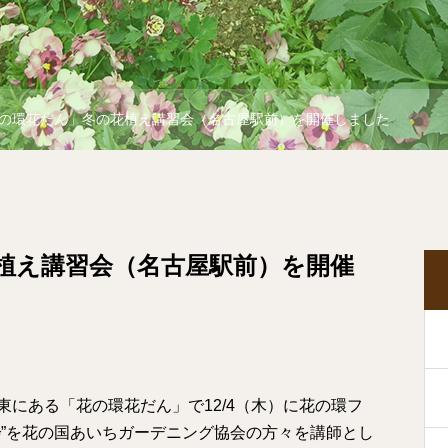
の環花だん」冬の花植え講習会（名古屋駅前）を開催しました
植え講習会（名古屋駅前）を開催
にある「花の環花だん」で12/4（木）に花の環フ
会
”を花の国あいちガーデニング協会の方々を講師とし