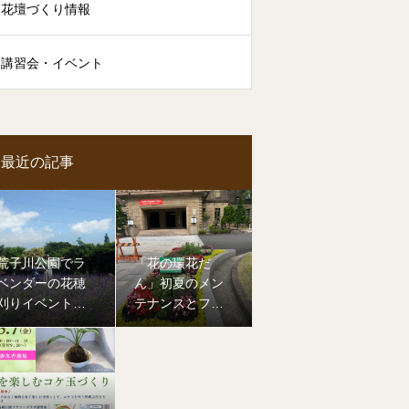
花壇づくり情報
講習会・イベント
最近の記事
荒子川公園でラ
「花の環花だ
ベンダーの花穂
ん」初夏のメン
刈りイベントを
テナンスとフラ
開催しました
ワーアレンジメ
ント講習会（名
古屋市役所本庁
舎前）を開催し
ました