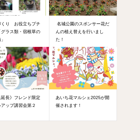
づくり お役立ちプチ
名城公園のスポンサー花だ
「グラス類・宿根草の
んの植え替えを行いまし
備」
た！
集延長》フレンド限定
あいち花マルシェ2025が開
ルアップ講習会第２
催されます！